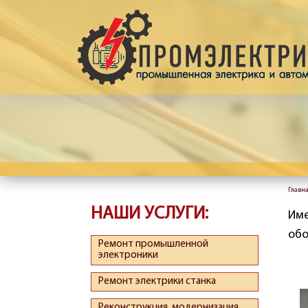
Перейти к основному содержанию
Главн
Вы 
НАШИ УСЛУГИ:
Име
обо
Ремонт промышленной
электроники
Ремонт электрики станка
Реконструкция, модернизация