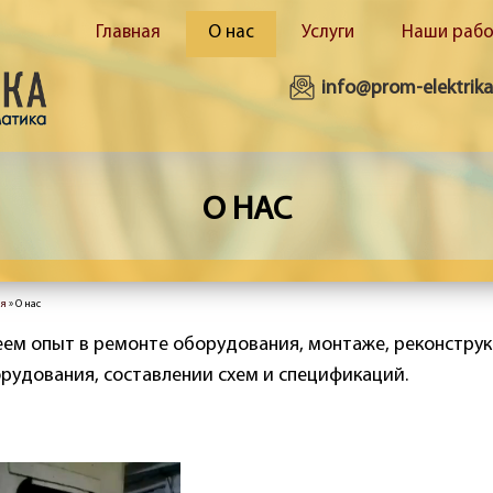
Главная
О нас
Услуги
Наши раб
info@prom-elektrika
О НАС
ая
» О нас
здесь
ем опыт в ремонте оборудования, монтаже, реконструк
рудования, составлении схем и спецификаций.