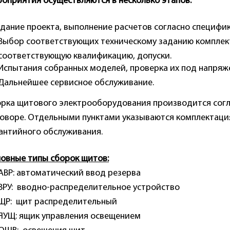
оприятия осуществляются в несколько этапов:
дание проекта, выполнение расчетов согласно специфик
Выбор соответствующих техническому заданию компле
соответствующую квалификацию, допуски.
Испытания собранных моделей, проверка их под напряж
Дальнейшее сервисное обслуживание.
рка щитового электрооборудования производится согл
оворе. Отдельными пунктами указываются комплектация
антийного обслуживания.
овные типы сборок щитов:
АВР: автоматический ввод резерва
ВРУ: вводно-распределительное устройство
ЩР: щит распределительный
ЯУЩ: ящик управления освещением