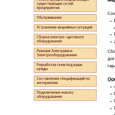
Мер
существующих сетей
предприятия
Соз
Обслуживание
Устранение аварийных ситуаций
Сборка электро- щитового
оборудования
Ревизия Электрики и
Сбо
Электрооборудования
дог
Разработка схем под ваши
гар
нужды
Составление спецификаций по
Осн
материалам
Подключение нового
оборудования