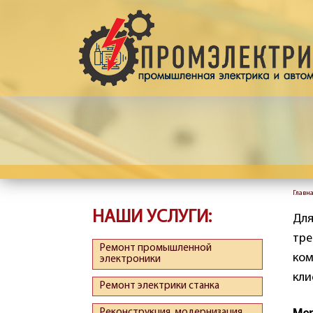
Перейти к основному содержанию
Главн
Вы 
НАШИ УСЛУГИ:
Для
тре
Ремонт промышленной
ком
электроники
кли
Ремонт электрики станка
Реконструкция, модернизация