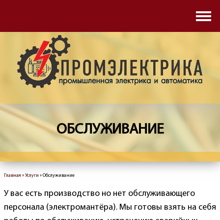
Перейти к основному содержанию
Услуги
Наши работы
Полезные советы
Контакты
ОБСЛУЖИВАНИЕ
Главная
»
Услуги
» Обслуживание
Вы здесь
У вас есть производство но нет обслуживающего
персонала (электромантёра). Мы готовы взять на себя