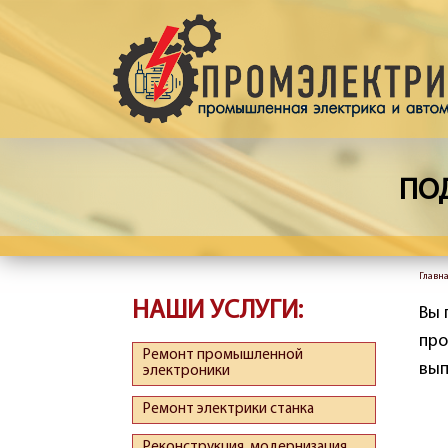
Перейти к основному содержанию
ПО
Главн
Вы 
НАШИ УСЛУГИ:
Вы 
про
Ремонт промышленной
вып
электроники
Ремонт электрики станка
Реконструкция, модернизация